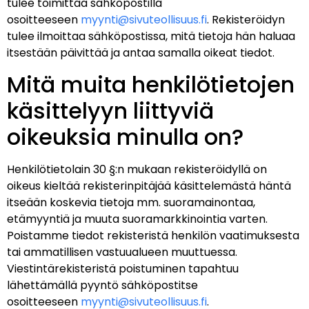
tulee toimittaa sähköpostilla
osoitteeseen
myynti@sivuteollisuus.fi
. Rekisteröidyn
tulee ilmoittaa sähköpostissa, mitä tietoja hän haluaa
itsestään päivittää ja antaa samalla oikeat tiedot.
Mitä muita henkilötietojen
käsittelyyn liittyviä
oikeuksia minulla on?
Henkilötietolain 30 §:n mukaan rekisteröidyllä on
oikeus kieltää rekisterinpitäjää käsittelemästä häntä
itseään koskevia tietoja mm. suoramainontaa,
etämyyntiä ja muuta suoramarkkinointia varten.
Poistamme tiedot rekisteristä henkilön vaatimuksesta
tai ammatillisen vastuualueen muuttuessa.
Viestintärekisteristä poistuminen tapahtuu
lähettämällä pyyntö sähköpostitse
osoitteeseen
myynti@sivuteollisuus.fi
.