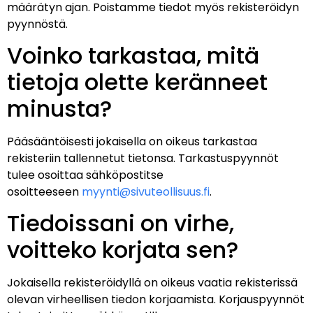
määrätyn ajan.
Poistamme tiedot myös rekisteröidyn
pyynnöstä.
Voinko tarkastaa, mitä
tietoja olette keränneet
minusta?
Pääsääntöisesti jokaisella on oikeus tarkastaa
rekisteriin tallennetut tietonsa. Tarkastuspyynnöt
tulee osoittaa sähköpostitse
osoitteeseen
myynti@sivuteollisuus.fi
.
Tiedoissani on virhe,
voitteko korjata sen?
Jokaisella rekisteröidyllä on oikeus vaatia rekisterissä
olevan virheellisen tiedon korjaamista. Korjauspyynnöt