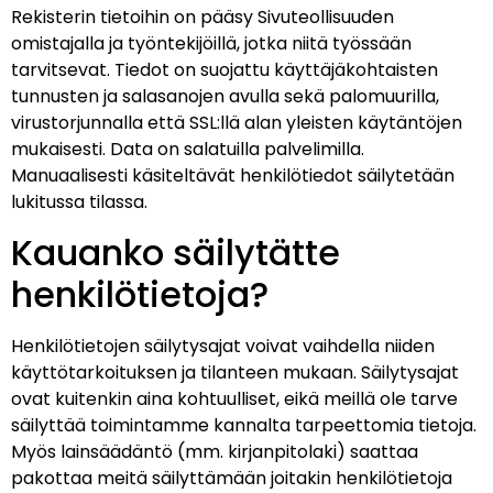
Rekisterin tietoihin on pääsy Sivuteollisuuden
omistajalla ja työntekijöillä, jotka niitä työssään
tarvitsevat. Tiedot on suojattu käyttäjäkohtaisten
tunnusten ja salasanojen avulla sekä palomuurilla,
virustorjunnalla että SSL:llä alan yleisten käytäntöjen
mukaisesti. Data on salatuilla palvelimilla.
Manuaalisesti käsiteltävät henkilötiedot säilytetään
lukitussa tilassa.
Kauanko säilytätte
henkilötietoja?
Henkilötietojen säilytysajat voivat vaihdella niiden
käyttötarkoituksen ja tilanteen mukaan. Säilytysajat
ovat kuitenkin aina kohtuulliset, eikä meillä ole tarve
säilyttää toimintamme kannalta tarpeettomia tietoja.
Myös lainsäädäntö (mm. kirjanpitolaki) saattaa
pakottaa meitä säilyttämään joitakin henkilötietoja