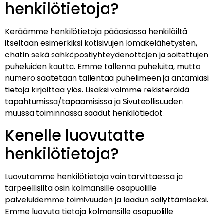
henkilötietoja?
Keräämme henkilötietoja pääasiassa henkilöiltä
itseltään esimerkiksi kotisivujen lomakelähetysten,
chatin sekä sähköpostiyhteydenottojen ja soitettujen
puheluiden kautta. Emme tallenna puheluita, mutta
numero saatetaan tallentaa puhelimeen ja antamiasi
tietoja kirjoittaa ylös. Lisäksi voimme rekisteröidä
tapahtumissa/tapaamisissa ja Sivuteollisuuden
muussa toiminnassa saadut henkilötiedot.
Kenelle luovutatte
henkilötietoja?
Luovutamme henkilötietoja vain tarvittaessa ja
tarpeellisilta osin kolmansille osapuolille
palveluidemme toimivuuden ja laadun säilyttämiseksi.
Emme luovuta tietoja kolmansille osapuolille